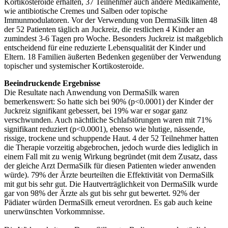
Kortikosteroide erhalten, 37 Teilnehmer auch andere Medikamente,
wie antibiotische Cremes und Salben oder topische
Immunmodulatoren. Vor der Verwendung von DermaSilk litten 48
der 52 Patienten täglich an Juckreiz, die restlichen 4 Kinder an
zumindest 3-6 Tagen pro Woche. Besonders Juckreiz ist maßgeblich
entscheidend für eine reduzierte Lebensqualität der Kinder und
Eltern. 18 Familien äußerten Bedenken gegenüber der Verwendung
topischer und systemischer Kortikosteroide.
Beeindruckende Ergebnisse
Die Resultate nach Anwendung von DermaSilk waren
bemerkenswert: So hatte sich bei 90% (p<0.0001) der Kinder der
Juckreiz signifikant gebessert, bei 19% war er sogar ganz
verschwunden. Auch nächtliche Schlafstörungen waren mit 71%
signifikant reduziert (p<0.0001), ebenso wie blutige, nässende,
rissige, trockene und schuppende Haut. 4 der 52 Teilnehmer hatten
die Therapie vorzeitig abgebrochen, jedoch wurde dies lediglich in
einem Fall mit zu wenig Wirkung begründet (mit dem Zusatz, dass
der gleiche Arzt DermaSilk für diesen Patienten wieder anwenden
würde). 79% der Ärzte beurteilten die Effektivität von DermaSilk
mit gut bis sehr gut. Die Hautverträglichkeit von DermaSilk wurde
gar von 98% der Ärzte als gut bis sehr gut bewertet. 92% der
Pädiater würden DermaSilk erneut verordnen. Es gab auch keine
unerwünschten Vorkommnisse.