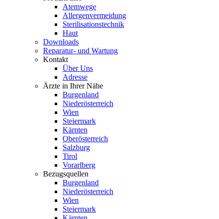
Atemwege
Allergenvermeidung
Sterilisationstechnik
Haut
Downloads
Reparatur- und Wartung
Kontakt
Über Uns
Adresse
Ärzte in Ihrer Nähe
Burgenland
Niederösterreich
Wien
Steiermark
Kärnten
Oberösterreich
Salzburg
Tirol
Vorarlberg
Bezugsquellen
Burgenland
Niederösterreich
Wien
Steiermark
Kärnten