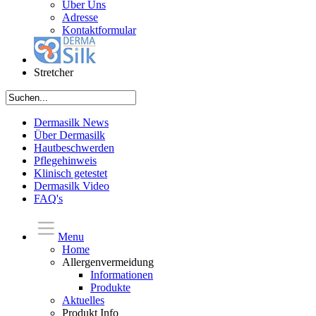
Über Uns
Adresse
Kontaktformular
Stretcher
Dermasilk News
Über Dermasilk
Hautbeschwerden
Pflegehinweis
Klinisch getestet
Dermasilk Video
FAQ's
Menu
Home
Allergenvermeidung
Informationen
Produkte
Aktuelles
Produkt Info