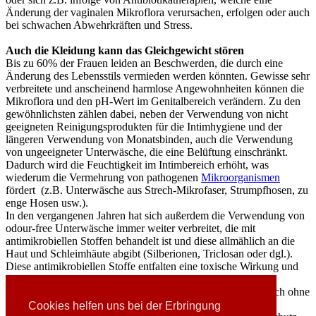
Änderung der vaginalen Mikroflora verursachen, erfolgen oder auch
bei schwachen Abwehrkräften und Stress.
Auch die Kleidung kann das Gleichgewicht stören
Bis zu 60% der Frauen leiden an Beschwerden, die durch eine
Änderung des Lebensstils vermieden werden könnten. Gewisse sehr
verbreitete und anscheinend harmlose Angewohnheiten können die
Mikroflora und den pH-Wert im Genitalbereich verändern. Zu den
gewöhnlichsten zählen dabei, neben der Verwendung von nicht
geeigneten Reinigungsprodukten für die Intimhygiene und der
längeren Verwendung von Monatsbinden, auch die Verwendung
von ungeeigneter Unterwäsche, die eine Belüftung einschränkt.
Dadurch wird die Feuchtigkeit im Intimbereich erhöht, was
wiederum die Vermehrung von pathogenen
Mikroorganismen
fördert (z.B. Unterwäsche aus Strech-Mikrofaser, Strumpfhosen, zu
enge Hosen usw.).
In den vergangenen Jahren hat sich außerdem die Verwendung von
odour-free Unterwäsche immer weiter verbreitet, die mit
antimikrobiellen Stoffen behandelt ist und diese allmählich an die
Haut und Schleimhäute abgibt (Silberionen, Triclosan oder dgl.).
Diese antimikrobiellen Stoffe entfalten eine toxische Wirkung und
können die Normalflora der Haut verändern. Ein gestörtes
Gleichgewicht im Vaginalbereich bedeutet, dass dieser Bereich ohne
seinen natürlichen Schutz bleibt.
Cookies helfen uns bei der Erbringung