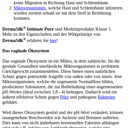
keine Migration in Richtung Haut und Schleimhäute.
Mikroorganismen
, welche Haut und Schleimhäute infizieren,
werden zerstört sobald sie mit dem Stoff in Berührung
kommen.
®
DermaSilk
Intimate Pure
sind Medizinprodukte Klasse 1.
Mehr zu den Eigenschaften und des Wirkprinizips von
®
DermaSilk
erfahren Sie
hier
!
Das vaginale Ökosystem
Das vaginale Ökosystem ist ein Milieu, in dem zahlreiche, für die
genitale Gesundheit unerlässliche Mikroorganismen in perfektem
Gleichgewicht zusammenleben. Diese bieten einen natürlichen
Schutz gegen potenzielle Angriffe von außen oder von innen. Jene
Mikroorganismen, welche die sogenannte Normalflora bilden,
produzieren Substanzen, die zur Beibehaltung eines angemessenen
pH-Wertes (ideal zwischen 3,8 - 4) beitragen. Dadurch wird ein
äußerst effektiver Schutz gegen
Pilze
und pathogene
Bakterien
gebildet.
Wird dieses Ökosystem gestört und der pH-Wert verändert, können
unangenehme Beschwerden wie Juckreiz und Brennen auftreten.
Dies kann von nicht änderbaren hormonellen Faktoren abhängen
oder sich z.B. infolge von Antibiotikatherapien, welche eine