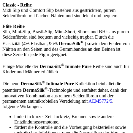
Classic - Reihe
Midi Slip und Comfort Slip bestehen aus gestricktem, purem
Seidenfibroin mit flachen Nähten und sind leicht und bequem.
Elite-Reihe
Slip, Mini-Slip, Brasil-Slip, Mini-Short, Shorts und BH's aus purem
Seidenfibroin sind bequem und vielseitig tragbar. Durch die
®
Elastizität (4% Elasthan, 96%
DermaSilk
) sowie dem Fehlen von
Nähten an den Seiten und des Gummibandes an den Beinen ist
diese Serie für jede Figur geeignet.
®
Einige Modelle der
DermaSilk
Inimate Pure
Reihe sind auch für
Kinder und Männer erhältlich.
®
Die neue
DermaSilk
Intimate Pure
Kollektion beinhaltet die
®
patentierte
DermaSilk
-Technologie und entfaltet daher, dank der
innovativen Kombination aus reinem Seidenfibroin und der
permanenten antimikrobiellen Veredelung mit
AEM5772/5
,
folgende Wirkungen:
lindert in kurzer Zeit Juckreiz, Brennen sowie andere
Entzündungssymptome.
fördert die Kontrolle und die Vorbeugung bakterieller sowie
mykotischer Infektionen, ohne die Normalflora der Haut zu