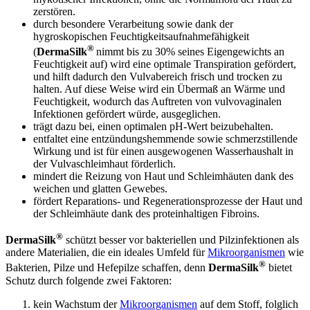
zerstören.
durch besondere Verarbeitung sowie dank der
hygroskopischen Feuchtigkeitsaufnahmefähigkeit
®
(
DermaSilk
nimmt bis zu 30% seines Eigengewichts an
Feuchtigkeit auf) wird eine optimale Transpiration gefördert,
und hilft dadurch den Vulvabereich frisch und trocken zu
halten. Auf diese Weise wird ein Übermaß an Wärme und
Feuchtigkeit, wodurch das Auftreten von vulvovaginalen
Infektionen gefördert würde, ausgeglichen.
trägt dazu bei, einen optimalen pH-Wert beizubehalten.
entfaltet eine entzündungshemmende sowie schmerzstillende
Wirkung und ist für einen ausgewogenen Wasserhaushalt in
der Vulvaschleimhaut förderlich.
mindert die Reizung von Haut und Schleimhäuten dank des
weichen und glatten Gewebes.
fördert Reparations- und Regenerationsprozesse der Haut und
der Schleimhäute dank des proteinhaltigen Fibroins.
®
DermaSilk
schützt besser vor bakteriellen und Pilzinfektionen als
andere Materialien, die ein ideales Umfeld für
Mikroorganismen
wie
®
Bakterien, Pilze und Hefepilze schaffen, denn
DermaSilk
bietet
Schutz durch folgende zwei Faktoren:
kein Wachstum der
Mikroorganismen
auf dem Stoff, folglich