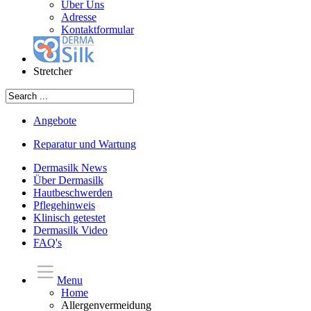
Über Uns
Adresse
Kontaktformular
Stretcher
Angebote
Reparatur und Wartung
Dermasilk News
Über Dermasilk
Hautbeschwerden
Pflegehinweis
Klinisch getestet
Dermasilk Video
FAQ's
Menu
Home
Allergenvermeidung