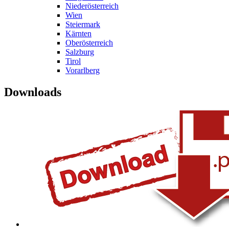
Niederösterreich
Wien
Steiermark
Kärnten
Oberösterreich
Salzburg
Tirol
Vorarlberg
Downloads