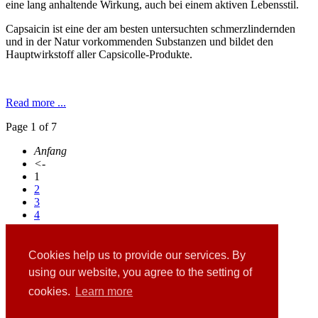
eine lang anhaltende Wirkung, auch bei einem aktiven Lebensstil.
Capsaicin ist eine der am besten untersuchten schmerzlindernden
und in der Natur vorkommenden Substanzen und bildet den
Hauptwirkstoff aller Capsicolle-Produkte.
Read more ...
Page 1 of 7
Anfang
<-
1
2
3
4
...
6
7
Cookies help us to provide our services. By
->
using our website, you agree to the setting of
Ende
cookies.
Learn more
Links
Downloads