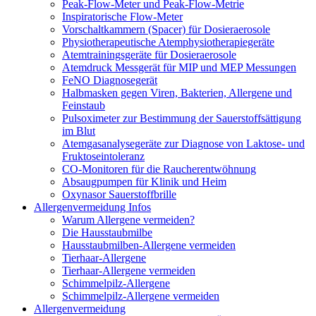
Peak-Flow-Meter und Peak-Flow-Metrie
Inspiratorische Flow-Meter
Vorschaltkammern (Spacer) für Dosieraerosole
Physiotherapeutische Atemphysiotherapiegeräte
Atemtrainingsgeräte für Dosieraerosole
Atemdruck Messgerät für MIP und MEP Messungen
FeNO Diagnosegerät
Halbmasken gegen Viren, Bakterien, Allergene und
Feinstaub
Pulsoximeter zur Bestimmung der Sauerstoffsättigung
im Blut
Atemgasanalysegeräte zur Diagnose von Laktose- und
Fruktoseintoleranz
CO-Monitoren für die Raucherentwöhnung
Absaugpumpen für Klinik und Heim
Oxynasor Sauerstoffbrille
Allergenvermeidung Infos
Warum Allergene vermeiden?
Die Hausstaubmilbe
Hausstaubmilben-Allergene vermeiden
Tierhaar-Allergene
Tierhaar-Allergene vermeiden
Schimmelpilz-Allergene
Schimmelpilz-Allergene vermeiden
Allergenvermeidung