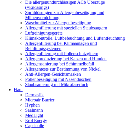
Die allergenundurchlässigen ACb Überzüge
(=Encasings)
Sprühlösungen zur Allergenbeseitigung und
Milbenvernichtung
Waschmittel zur Allergenbeseitigung
Allergenfilterung mit speziellen Staubsaugern
Luftreinigungsgeräte
Klimakontrolle, Luftbefeuchtung und Luftentfeuchtung
Allergenfilterung bei Klimaanlagen und
Belüftungssystemen
Allergenfilterung mit Pollenschutzgittern
Allergenreduzierung bei Katzen und Hunden
Allergensanierung bei Schimmelbefall
Allergentests zur Bestimmung von Nickel
Anti-Allergen-Gesichtsmasken
Pollenbeseitigung mit Nasenduschen
Staubsanierung mit Mikrofasertuch
Haut
Dermasilk
Microair Barrier
Hyphen
Saalmann
MedLight
Erol Energy
Capsicolle