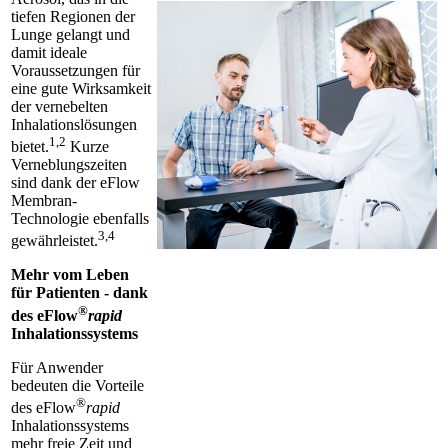
tiefen Regionen der
Lunge gelangt und
damit ideale
Voraussetzungen für
eine gute Wirksamkeit
der vernebelten
Inhalationslösungen
1,2
bietet.
Kurze
Verneblungszeiten
sind dank der eFlow
Membran-
Technologie ebenfalls
3,4
gewährleistet.
Mehr vom Leben
für Patienten - dank
®
des eFlow
rapid
Inhalationssystems
Für Anwender
bedeuten die Vorteile
®
des eFlow
rapid
Inhalationssystems
mehr freie Zeit und