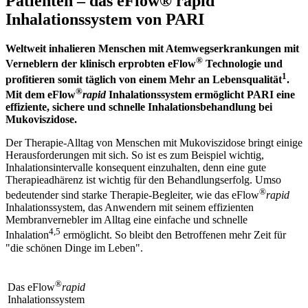
Patienten – das eFlow® rapid
Inhalationssystem von PARI
Weltweit inhalieren Menschen mit Atemwegserkrankungen mit
®
Verneblern der klinisch erprobten eFlow
Technologie und
1
profitieren somit täglich von einem Mehr an Lebensqualität
.
®
Mit dem eFlow
rapid
Inhalationssystem ermöglicht PARI eine
effiziente, sichere und schnelle Inhalationsbehandlung bei
Mukoviszidose.
Der Therapie-Alltag von Menschen mit Mukoviszidose bringt einige
Herausforderungen mit sich. So ist es zum Beispiel wichtig,
Inhalationsintervalle konsequent einzuhalten, denn eine gute
Therapieadhärenz ist wichtig für den Behandlungserfolg. Umso
®
bedeutender sind starke Therapie-Begleiter, wie das eFlow
rapid
Inhalationssystem, das Anwendern mit seinem effizienten
Membranvernebler im Alltag eine einfache und schnelle
4,5
Inhalation
ermöglicht. So bleibt den Betroffenen mehr Zeit für
"die schönen Dinge im Leben".
®
Das eFlow
rapid
Inhalationssystem