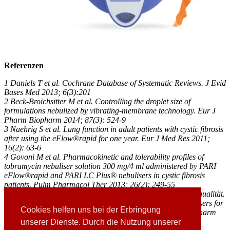
Referenzen
1 Daniels T et al. Cochrane Database of Systematic Reviews. J Evid
Bases Med 2013; 6(3):201
2 Beck-Broichsitter M et al. Controlling the droplet size of
formulations nebulized by vibrating-membrane technology. Eur J
Pharm Biopharm 2014; 87(3): 524-9
3 Naehrig S et al. Lung function in adult patients with cystic fibrosis
after using the eFlow®rapid for one year. Eur J Med Res 2011;
16(2): 63-6
4 Govoni M et al. Pharmacokinetic and tolerability profiles of
tobramycin nebuliser solution 300 mg/4 ml administered by PARI
eFlow®rapid and PARI LC Plus® nebulisers in cystic fibrosis
patients. Pulm Pharmacol Ther 2013; 26(2): 249-55
5 Kurze Inhalationszeit für mehr freie Zeit und mehr Lebensqualität.
Buttini F et al. Combinations of colistin solutions and nebulisers for
Cookies helfen uns bei der Erbringung
lung infection management in cystic fibrosis patients. Int J Pharm
2016; 502(1-2):242-8
unserer Dienste. Durch die Nutzung unserer