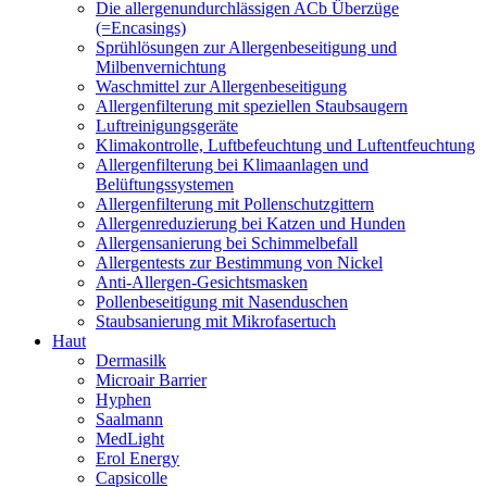
Die allergenundurchlässigen ACb Überzüge
(=Encasings)
Sprühlösungen zur Allergenbeseitigung und
Milbenvernichtung
Waschmittel zur Allergenbeseitigung
Allergenfilterung mit speziellen Staubsaugern
Luftreinigungsgeräte
Klimakontrolle, Luftbefeuchtung und Luftentfeuchtung
Allergenfilterung bei Klimaanlagen und
Belüftungssystemen
Allergenfilterung mit Pollenschutzgittern
Allergenreduzierung bei Katzen und Hunden
Allergensanierung bei Schimmelbefall
Allergentests zur Bestimmung von Nickel
Anti-Allergen-Gesichtsmasken
Pollenbeseitigung mit Nasenduschen
Staubsanierung mit Mikrofasertuch
Haut
Dermasilk
Microair Barrier
Hyphen
Saalmann
MedLight
Erol Energy
Capsicolle