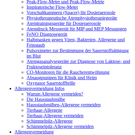
Peak-Flow-Meter und Peak-Flow-Metrie
Inspiratorische Flow-Meter
Vorschaltkammern (Spacer) für Dosieraerosole
Physiotherapeutische Atemphysiotherapiegeräte
Atemtrainingsgeräte für Dosieraerosole
Atemdruck Messgerät für MIP und MEP Messungen
FeNO Diagnosegerät
Halbmasken gegen Viren, Bakterien, Allergene und
Feinstaub
Pulsoximeter zur Bestimmung der Sauerstoffsättigung
im Blut
Atemgasanalysegeräte zur Diagnose von Laktose- und
Fruktoseintoleranz
CO-Monitoren für die Raucherentwöhnung
Absaugpumpen für Klinik und Heim
Oxynasor Sauerstoffbrille
Allergenvermeidung Infos
Warum Allergene vermeiden?
Die Hausstaubmilbe
Hausstaubmilben-Allergene vermeiden
Tierhaar-Allergene
Tierhaar-Allergene vermeiden
Schimmelpilz-Allergene
Schimmelpilz-Allergene vermeiden
Allergenvermeidung