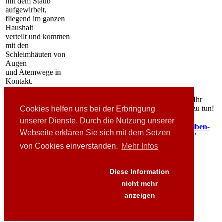
mit dem Staub
aufgewirbelt,
fliegend im ganzen
Haushalt
verteilt und kommen
mit den
Schleimhäuten von
Augen
und Atemwege in
Kontakt.
Gut zu wissen
: Hausstaubmilben gibt es in jedem Haushalt. Ihr
Vorkommen hat nichts mit gutem oder schlechtem Reinigen zu tun!
Cookies helfen uns bei der Erbringung
unserer Dienste. Durch die Nutzung unserer
Zurück zu "Warum
Weiter zu "Hausstaubmilben-
Webseite erklären Sie sich mit dem Setzen
Allergene vermeiden?"
Allergene vermeiden"
von Cookies einverstanden.
Mehr Infos
Links
Downloads
Presse
Diese Information
FAQ's
nicht mehr
AGB
anzeigen
Versand
Datenschutz
Impressum