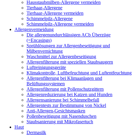
Hausstaubmilben-Allergene vermeiden
Tierhaar-Allergene
Tierhaar-Allergene vermeiden
Schimmelpilz-Allergene
Schimmelpilz-Allergene vermeiden
Allergenvermeidung
Die allergenundurchlässigen ACb Überzüge
(=Encasings)
Sprühlösungen zur Allergenbeseitigung und
Milbenvernichtung
Waschmittel zur Allergenbeseitigung
Allergenfilterung mit speziellen Staubsaugern
Luftreinigungsgeräte
Klimakontrolle, Luftbefeuchtung und Luftentfeuchtung
Allergenfilterung bei Klimaanlagen und
Belüftungssystemen
Allergenfilterung mit Pollenschutzgittern
Allergenreduzierung bei Katzen und Hunden
Allergensanierung bei Schimmelbefall
Allergentests zur Bestimmung von Nickel
Anti-Allergen-Gesichtsmasken
Pollenbeseitigung mit Nasenduschen
Staubsanierung mit Mikrofasertuch
Haut
Dermasilk