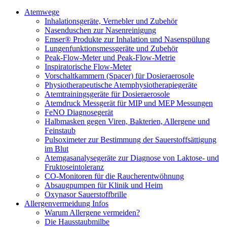
Atemwege
Inhalationsgeräte, Vernebler und Zubehör
Nasenduschen zur Nasenreinigung
Emser® Produkte zur Inhalation und Nasenspülung
Lungenfunktionsmessgeräte und Zubehör
Peak-Flow-Meter und Peak-Flow-Metrie
Inspiratorische Flow-Meter
Vorschaltkammern (Spacer) für Dosieraerosole
Physiotherapeutische Atemphysiotherapiegeräte
Atemtrainingsgeräte für Dosieraerosole
Atemdruck Messgerät für MIP und MEP Messungen
FeNO Diagnosegerät
Halbmasken gegen Viren, Bakterien, Allergene und
Feinstaub
Pulsoximeter zur Bestimmung der Sauerstoffsättigung
im Blut
Atemgasanalysegeräte zur Diagnose von Laktose- und
Fruktoseintoleranz
CO-Monitoren für die Raucherentwöhnung
Absaugpumpen für Klinik und Heim
Oxynasor Sauerstoffbrille
Allergenvermeidung Infos
Warum Allergene vermeiden?
Die Hausstaubmilbe