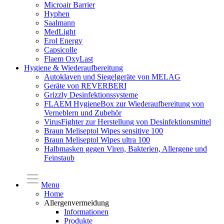
Microair Barrier
Hyphen
Saalmann
MedLight
Erol Energy
Capsicolle
Flaem OxyLast
Hygiene & Wiederaufbereitung
Autoklaven und Siegelgeräte von MELAG
Geräte von REVERBERI
Grizzly Desinfektionssysteme
FLAEM HygieneBox zur Wiederaufbereitung von
Verneblern und Zubehör
VirusFighter zur Herstellung von Desinfektionsmittel
Braun Meliseptol Wipes sensitive 100
Braun Meliseptol Wipes ultra 100
Halbmasken gegen Viren, Bakterien, Allergene und
Feinstaub
Menu
Home
Allergenvermeidung
Informationen
Produkte