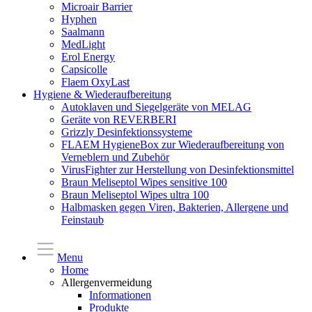
Microair Barrier
Hyphen
Saalmann
MedLight
Erol Energy
Capsicolle
Flaem OxyLast
Hygiene & Wiederaufbereitung
Autoklaven und Siegelgeräte von MELAG
Geräte von REVERBERI
Grizzly Desinfektionssysteme
FLAEM HygieneBox zur Wiederaufbereitung von
Verneblern und Zubehör
VirusFighter zur Herstellung von Desinfektionsmittel
Braun Meliseptol Wipes sensitive 100
Braun Meliseptol Wipes ultra 100
Halbmasken gegen Viren, Bakterien, Allergene und
Feinstaub
Menu
Home
Allergenvermeidung
Informationen
Produkte