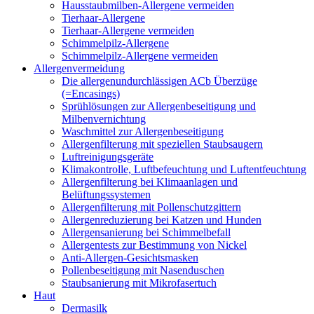
Hausstaubmilben-Allergene vermeiden
Tierhaar-Allergene
Tierhaar-Allergene vermeiden
Schimmelpilz-Allergene
Schimmelpilz-Allergene vermeiden
Allergenvermeidung
Die allergenundurchlässigen ACb Überzüge
(=Encasings)
Sprühlösungen zur Allergenbeseitigung und
Milbenvernichtung
Waschmittel zur Allergenbeseitigung
Allergenfilterung mit speziellen Staubsaugern
Luftreinigungsgeräte
Klimakontrolle, Luftbefeuchtung und Luftentfeuchtung
Allergenfilterung bei Klimaanlagen und
Belüftungssystemen
Allergenfilterung mit Pollenschutzgittern
Allergenreduzierung bei Katzen und Hunden
Allergensanierung bei Schimmelbefall
Allergentests zur Bestimmung von Nickel
Anti-Allergen-Gesichtsmasken
Pollenbeseitigung mit Nasenduschen
Staubsanierung mit Mikrofasertuch
Haut
Dermasilk