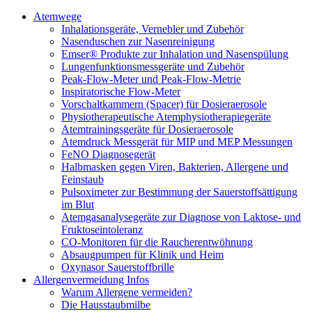
Atemwege
Inhalationsgeräte, Vernebler und Zubehör
Nasenduschen zur Nasenreinigung
Emser® Produkte zur Inhalation und Nasenspülung
Lungenfunktionsmessgeräte und Zubehör
Peak-Flow-Meter und Peak-Flow-Metrie
Inspiratorische Flow-Meter
Vorschaltkammern (Spacer) für Dosieraerosole
Physiotherapeutische Atemphysiotherapiegeräte
Atemtrainingsgeräte für Dosieraerosole
Atemdruck Messgerät für MIP und MEP Messungen
FeNO Diagnosegerät
Halbmasken gegen Viren, Bakterien, Allergene und
Feinstaub
Pulsoximeter zur Bestimmung der Sauerstoffsättigung
im Blut
Atemgasanalysegeräte zur Diagnose von Laktose- und
Fruktoseintoleranz
CO-Monitoren für die Raucherentwöhnung
Absaugpumpen für Klinik und Heim
Oxynasor Sauerstoffbrille
Allergenvermeidung Infos
Warum Allergene vermeiden?
Die Hausstaubmilbe