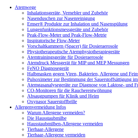
Atemwege
Inhalationsgeräte, Vernebler und Zubehör
Nasenduschen zur Nasenreinigung
Emser® Produkte zur Inhalation und Nasenspülung
Lungenfunktionsmessgeräte und Zubehör
Peak-Flow-Meter und Peak-Flow-Metrie
Inspiratorische Flow-Meter
Vorschaltkammern (Spacer) für Dosieraerosole
Physiotherapeutische Atemphysiotherapiegeräte
Atemtrainingsgeräte für Dosieraerosole
Atemdruck Messgerät für MIP und MEP Messungen
FeNO Diagnosegerät
Halbmasken gegen Viren, Bakterien, Allergene und Fein
Pulsoximeter zur Bestimmung der Sauerstoffsättigung im
Atemgasanalysegeräte zur Diagnose von Laktose- und Fr
CO-Monitoren für die Raucherentwöhnung
Absaugpumpen für Klinik und Heim
Oxynasor Sauerstoffbrille
Allergenvermeidung Infos
Warum Allergene vermeiden?
Die Hausstaubmilbe
Hausstaubmilben-Allergene vermeiden
Tierhaar-Allergene
Tierhaar-Allergene vermeiden