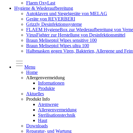
Flaem OxyLast
Hygiene & Wiederaufbereitung
Autoklaven und Siegelgeräte von MELAG
Geräte von REVERBERI
Grizzly Desinfektionssysteme
FLAEM HygieneBox zur Wiederaufbereitung von Verne
VirusFighter zur Herstellung von Desinfektionsmittel
Braun Meliseptol Wipes sensitive 100
Braun Meliseptol Wipes ultra 100
Halbmasken gegen Viren, Bakterien, Allergene und Fein
Menu
Home
Allergenvermeidung
Informationen
Produkte
Aktuelles
Produkt Info
Atemwege
Allergenvermeidung
Sterilisationstechnik
Haut
Downloads
Reparatur- und Wartung