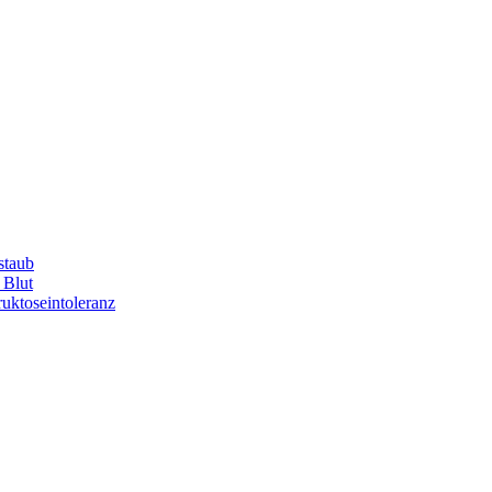
staub
 Blut
uktoseintoleranz