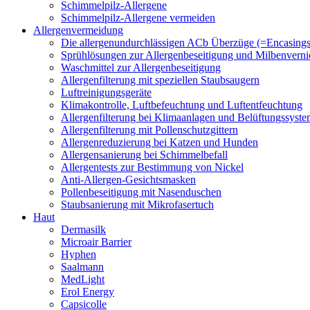
Schimmelpilz-Allergene
Schimmelpilz-Allergene vermeiden
Allergenvermeidung
Die allergenundurchlässigen ACb Überzüge (=Encasings
Sprühlösungen zur Allergenbeseitigung und Milbenvern
Waschmittel zur Allergenbeseitigung
Allergenfilterung mit speziellen Staubsaugern
Luftreinigungsgeräte
Klimakontrolle, Luftbefeuchtung und Luftentfeuchtung
Allergenfilterung bei Klimaanlagen und Belüftungssyst
Allergenfilterung mit Pollenschutzgittern
Allergenreduzierung bei Katzen und Hunden
Allergensanierung bei Schimmelbefall
Allergentests zur Bestimmung von Nickel
Anti-Allergen-Gesichtsmasken
Pollenbeseitigung mit Nasenduschen
Staubsanierung mit Mikrofasertuch
Haut
Dermasilk
Microair Barrier
Hyphen
Saalmann
MedLight
Erol Energy
Capsicolle