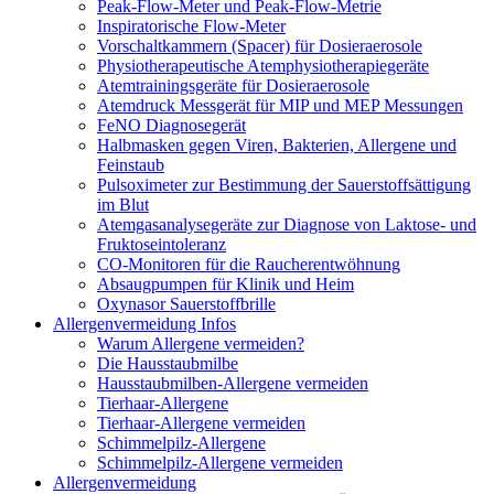
Peak-Flow-Meter und Peak-Flow-Metrie
Inspiratorische Flow-Meter
Vorschaltkammern (Spacer) für Dosieraerosole
Physiotherapeutische Atemphysiotherapiegeräte
Atemtrainingsgeräte für Dosieraerosole
Atemdruck Messgerät für MIP und MEP Messungen
FeNO Diagnosegerät
Halbmasken gegen Viren, Bakterien, Allergene und
Feinstaub
Pulsoximeter zur Bestimmung der Sauerstoffsättigung
im Blut
Atemgasanalysegeräte zur Diagnose von Laktose- und
Fruktoseintoleranz
CO-Monitoren für die Raucherentwöhnung
Absaugpumpen für Klinik und Heim
Oxynasor Sauerstoffbrille
Allergenvermeidung Infos
Warum Allergene vermeiden?
Die Hausstaubmilbe
Hausstaubmilben-Allergene vermeiden
Tierhaar-Allergene
Tierhaar-Allergene vermeiden
Schimmelpilz-Allergene
Schimmelpilz-Allergene vermeiden
Allergenvermeidung