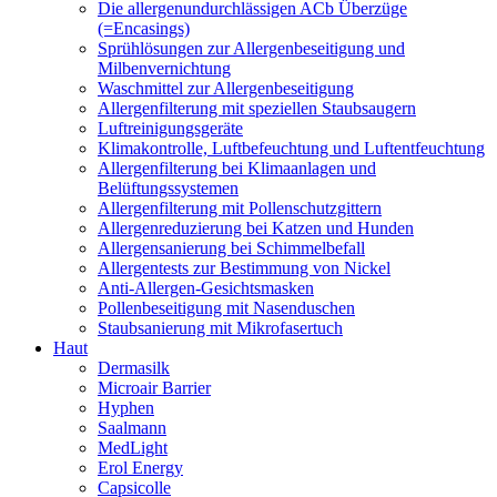
Die allergenundurchlässigen ACb Überzüge
(=Encasings)
Sprühlösungen zur Allergenbeseitigung und
Milbenvernichtung
Waschmittel zur Allergenbeseitigung
Allergenfilterung mit speziellen Staubsaugern
Luftreinigungsgeräte
Klimakontrolle, Luftbefeuchtung und Luftentfeuchtung
Allergenfilterung bei Klimaanlagen und
Belüftungssystemen
Allergenfilterung mit Pollenschutzgittern
Allergenreduzierung bei Katzen und Hunden
Allergensanierung bei Schimmelbefall
Allergentests zur Bestimmung von Nickel
Anti-Allergen-Gesichtsmasken
Pollenbeseitigung mit Nasenduschen
Staubsanierung mit Mikrofasertuch
Haut
Dermasilk
Microair Barrier
Hyphen
Saalmann
MedLight
Erol Energy
Capsicolle