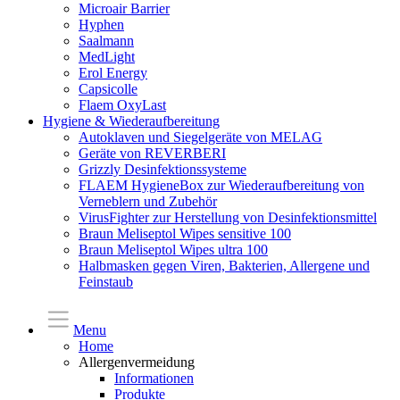
Microair Barrier
Hyphen
Saalmann
MedLight
Erol Energy
Capsicolle
Flaem OxyLast
Hygiene & Wiederaufbereitung
Autoklaven und Siegelgeräte von MELAG
Geräte von REVERBERI
Grizzly Desinfektionssysteme
FLAEM HygieneBox zur Wiederaufbereitung von
Verneblern und Zubehör
VirusFighter zur Herstellung von Desinfektionsmittel
Braun Meliseptol Wipes sensitive 100
Braun Meliseptol Wipes ultra 100
Halbmasken gegen Viren, Bakterien, Allergene und
Feinstaub
Menu
Home
Allergenvermeidung
Informationen
Produkte