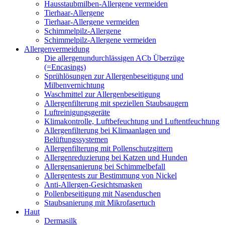
Hausstaubmilben-Allergene vermeiden
Tierhaar-Allergene
Tierhaar-Allergene vermeiden
Schimmelpilz-Allergene
Schimmelpilz-Allergene vermeiden
Allergenvermeidung
Die allergenundurchlässigen ACb Überzüge
(=Encasings)
Sprühlösungen zur Allergenbeseitigung und
Milbenvernichtung
Waschmittel zur Allergenbeseitigung
Allergenfilterung mit speziellen Staubsaugern
Luftreinigungsgeräte
Klimakontrolle, Luftbefeuchtung und Luftentfeuchtung
Allergenfilterung bei Klimaanlagen und
Belüftungssystemen
Allergenfilterung mit Pollenschutzgittern
Allergenreduzierung bei Katzen und Hunden
Allergensanierung bei Schimmelbefall
Allergentests zur Bestimmung von Nickel
Anti-Allergen-Gesichtsmasken
Pollenbeseitigung mit Nasenduschen
Staubsanierung mit Mikrofasertuch
Haut
Dermasilk