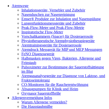
Atemwege
Inhalationsgeräte, Vernebler und Zubehör
Nasenduschen zur Nasenreinigung
Emser® Produkte zur Inhalation und Nasenspülung
Lungenfunktionsmessgeräte und Zubehör
Peak-Flow-Meter und Peak-Flow-Metrie
Inspiratorische Flow-Meter
Vorschaltkammern (Spacer) für Dosieraerosole
Physiotherapeutische Atemphysiotherapiegeräte
Atemtrainingsgeräte für Dosieraerosole
Atemdruck Messgerät für MIP und MEP Messungen
FeNO Diagnosegerät
Halbmasken gegen Viren, Bakterien, Allergene und
Feinstaub
Pulsoximeter zur Bestimmung der Sauerstoffsättigung
im Blut
Atemgasanalysegeräte zur Diagnose von Laktose- und
Fruktoseintoleranz
CO-Monitoren für die Raucherentwöhnung
Absaugpumpen für Klinik und Heim
Oxynasor Sauerstoffbrille
Allergenvermeidung Infos
Warum Allergene vermeiden?
Die Hausstaubmilbe