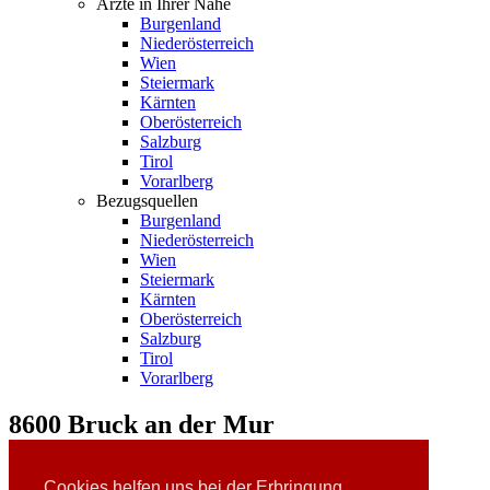
Ärzte in Ihrer Nähe
Burgenland
Niederösterreich
Wien
Steiermark
Kärnten
Oberösterreich
Salzburg
Tirol
Vorarlberg
Bezugsquellen
Burgenland
Niederösterreich
Wien
Steiermark
Kärnten
Oberösterreich
Salzburg
Tirol
Vorarlberg
8600 Bruck an der Mur
Bandagist Egger - Heindl
Cookies helfen uns bei der Erbringung