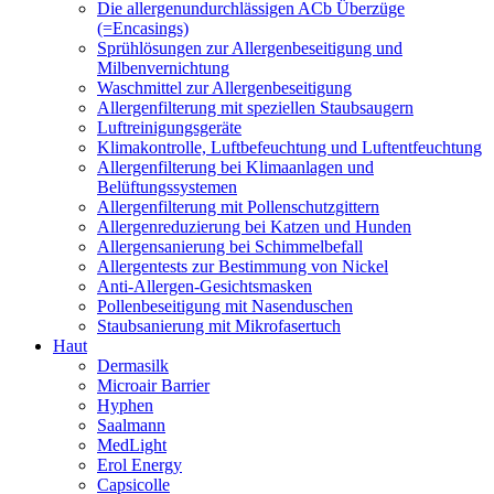
Die allergenundurchlässigen ACb Überzüge
(=Encasings)
Sprühlösungen zur Allergenbeseitigung und
Milbenvernichtung
Waschmittel zur Allergenbeseitigung
Allergenfilterung mit speziellen Staubsaugern
Luftreinigungsgeräte
Klimakontrolle, Luftbefeuchtung und Luftentfeuchtung
Allergenfilterung bei Klimaanlagen und
Belüftungssystemen
Allergenfilterung mit Pollenschutzgittern
Allergenreduzierung bei Katzen und Hunden
Allergensanierung bei Schimmelbefall
Allergentests zur Bestimmung von Nickel
Anti-Allergen-Gesichtsmasken
Pollenbeseitigung mit Nasenduschen
Staubsanierung mit Mikrofasertuch
Haut
Dermasilk
Microair Barrier
Hyphen
Saalmann
MedLight
Erol Energy
Capsicolle