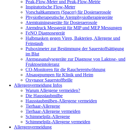
Peak-Flow-Meter und Peak-Flow-Metrie
Inspiratorische Flow-Meter
Vorschaltkammern (Spacer) für Dosieraerosole
Physiotherapeutische Atemphysiotherapiegeräte
Atemtrainingsgeräte für Dosieraerosole
Atemdruck Messgerät für MIP und MEP Messungen
FeNO Diagnosegerät
Halbmasken gegen Viren, Bakterien, Allergene und
Feinstaub
Pulsoximeter zur Bestimmung der Sauerstoffsättigung
im Blut
Atemgasanalysegeräte zur Diagnose von Laktose- und
Fruktoseintoleranz
CO-Monitoren für die Raucherentwöhnung
Absaugpumpen für Klinik und Heim
Oxynasor Sauerstoffbrille
Allergenvermeidung Infos
Warum Allergene vermeiden?
Die Hausstaubmilbe
Hausstaubmilben-Allergene vermeiden
Tierhaar-Allergene
Tierhaar-Allergene vermeiden
Schimmelpilz-Allergene
Schimmelpilz-Allergene vermeiden
Allergenvermeidung