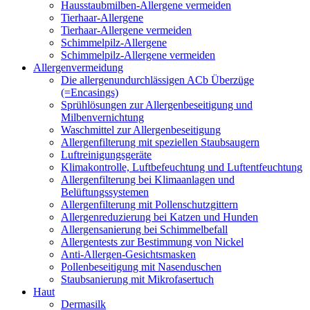
Hausstaubmilben-Allergene vermeiden
Tierhaar-Allergene
Tierhaar-Allergene vermeiden
Schimmelpilz-Allergene
Schimmelpilz-Allergene vermeiden
Allergenvermeidung
Die allergenundurchlässigen ACb Überzüge
(=Encasings)
Sprühlösungen zur Allergenbeseitigung und
Milbenvernichtung
Waschmittel zur Allergenbeseitigung
Allergenfilterung mit speziellen Staubsaugern
Luftreinigungsgeräte
Klimakontrolle, Luftbefeuchtung und Luftentfeuchtung
Allergenfilterung bei Klimaanlagen und
Belüftungssystemen
Allergenfilterung mit Pollenschutzgittern
Allergenreduzierung bei Katzen und Hunden
Allergensanierung bei Schimmelbefall
Allergentests zur Bestimmung von Nickel
Anti-Allergen-Gesichtsmasken
Pollenbeseitigung mit Nasenduschen
Staubsanierung mit Mikrofasertuch
Haut
Dermasilk