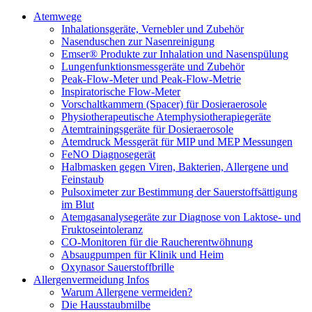
Atemwege
Inhalationsgeräte, Vernebler und Zubehör
Nasenduschen zur Nasenreinigung
Emser® Produkte zur Inhalation und Nasenspülung
Lungenfunktionsmessgeräte und Zubehör
Peak-Flow-Meter und Peak-Flow-Metrie
Inspiratorische Flow-Meter
Vorschaltkammern (Spacer) für Dosieraerosole
Physiotherapeutische Atemphysiotherapiegeräte
Atemtrainingsgeräte für Dosieraerosole
Atemdruck Messgerät für MIP und MEP Messungen
FeNO Diagnosegerät
Halbmasken gegen Viren, Bakterien, Allergene und
Feinstaub
Pulsoximeter zur Bestimmung der Sauerstoffsättigung
im Blut
Atemgasanalysegeräte zur Diagnose von Laktose- und
Fruktoseintoleranz
CO-Monitoren für die Raucherentwöhnung
Absaugpumpen für Klinik und Heim
Oxynasor Sauerstoffbrille
Allergenvermeidung Infos
Warum Allergene vermeiden?
Die Hausstaubmilbe