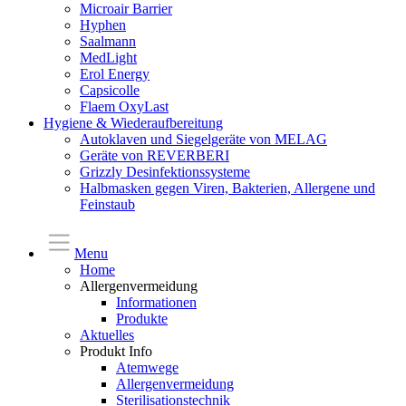
Microair Barrier
Hyphen
Saalmann
MedLight
Erol Energy
Capsicolle
Flaem OxyLast
Hygiene & Wiederaufbereitung
Autoklaven und Siegelgeräte von MELAG
Geräte von REVERBERI
Grizzly Desinfektionssysteme
Halbmasken gegen Viren, Bakterien, Allergene und
Feinstaub
Menu
Home
Allergenvermeidung
Informationen
Produkte
Aktuelles
Produkt Info
Atemwege
Allergenvermeidung
Sterilisationstechnik