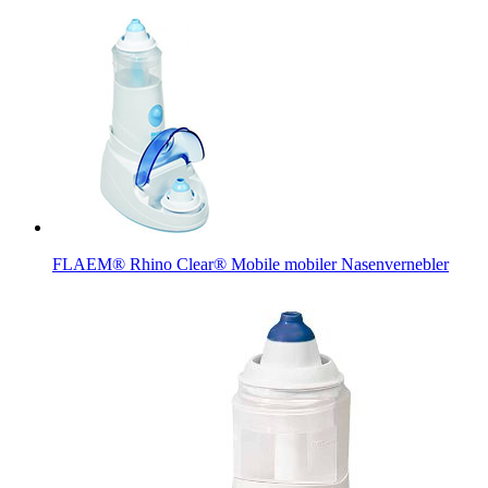
FLAEM® Rhino Clear® Mobile mobiler Nasenvernebler