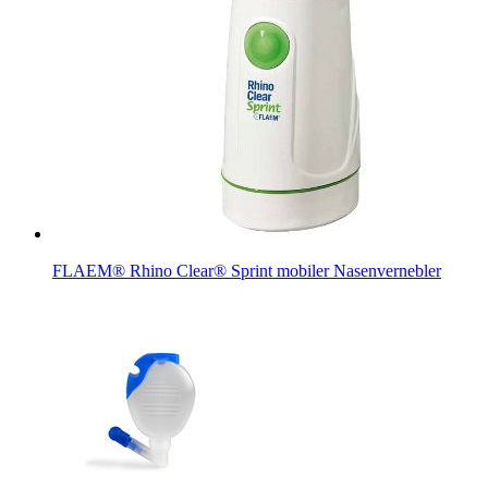
FLAEM® Rhino Clear® Sprint mobiler Nasenvernebler