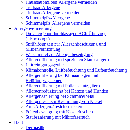
Hausstaubmilben-Allergene vermeiden
Tierhaar-Allergene
Tierhaar-Allergene vermeiden
Schimmelpilz-Allergene
Schimmelpilz-Allergene vermeiden
Allergenvermeidung
Die allergenundurchlässigen ACb Überzüge
(=Encasings)
Sprühlösungen zur Allergenbeseitigung und
Milbenvernichtung
Waschmittel zur Allergenbeseitigung
Allergenfilterung mit speziellen Staubsaugern
Luftreinigungsgeräte
Klimakontrolle, Luftbefeuchtung und Luftentfeuchtung
Allergenfilterung bei Klimaanlagen und
Belüftungssystemen
Allergenfilterung mit Pollenschutzgittern
Allergenreduzierung bei Katzen und Hunden
Allergensanierung bei Schimmelbefall
Allergentests zur Bestimmung von Nickel
Anti-Allergen-Gesichtsmasken
Pollenbeseitigung mit Nasenduschen
Staubsanierung mit Mikrofasertuch
Haut
Dermasilk