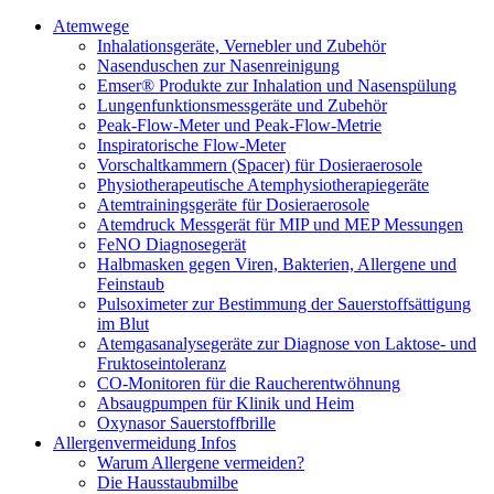
Atemwege
Inhalationsgeräte, Vernebler und Zubehör
Nasenduschen zur Nasenreinigung
Emser® Produkte zur Inhalation und Nasenspülung
Lungenfunktionsmessgeräte und Zubehör
Peak-Flow-Meter und Peak-Flow-Metrie
Inspiratorische Flow-Meter
Vorschaltkammern (Spacer) für Dosieraerosole
Physiotherapeutische Atemphysiotherapiegeräte
Atemtrainingsgeräte für Dosieraerosole
Atemdruck Messgerät für MIP und MEP Messungen
FeNO Diagnosegerät
Halbmasken gegen Viren, Bakterien, Allergene und
Feinstaub
Pulsoximeter zur Bestimmung der Sauerstoffsättigung
im Blut
Atemgasanalysegeräte zur Diagnose von Laktose- und
Fruktoseintoleranz
CO-Monitoren für die Raucherentwöhnung
Absaugpumpen für Klinik und Heim
Oxynasor Sauerstoffbrille
Allergenvermeidung Infos
Warum Allergene vermeiden?
Die Hausstaubmilbe