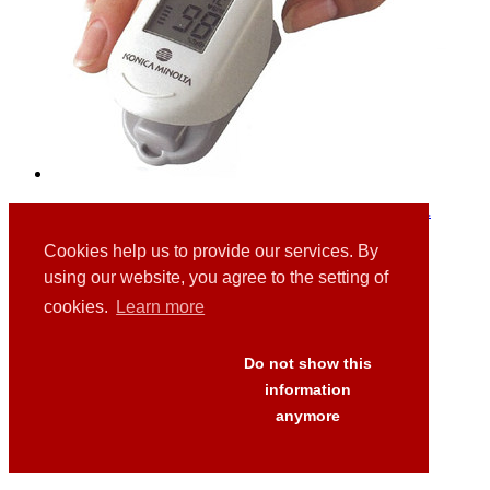
Pulsoximeter und Sensoren von KONICA-MINOLTA
Cookies help us to provide our services. By
using our website, you agree to the setting of
cookies.
Learn more
Links
Downloads
Presse
Do not show this
FAQ's
information
AGB
anymore
Versand
Datenschutz
Impressum