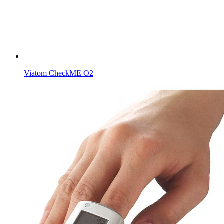
Viatom CheckME O2