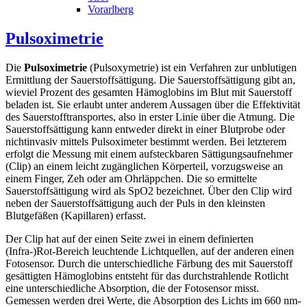
Vorarlberg
Pulsoximetrie
Die
Pulsoximetrie
(Pulsoxymetrie) ist ein Verfahren zur unblutigen
Ermittlung der Sauerstoffsättigung. Die Sauerstoffsättigung gibt an,
wieviel Prozent des gesamten Hämoglobins im Blut mit Sauerstoff
beladen ist. Sie erlaubt unter anderem Aussagen über die Effektivität
des Sauerstofftransportes, also in erster Linie über die Atmung. Die
Sauerstoffsättigung kann entweder direkt in einer Blutprobe oder
nichtinvasiv mittels Pulsoximeter bestimmt werden. Bei letzterem
erfolgt die Messung mit einem aufsteckbaren Sättigungsaufnehmer
(Clip) an einem leicht zugänglichen Körperteil, vorzugsweise an
einem Finger, Zeh oder am Ohrläppchen. Die so ermittelte
Sauerstoffsättigung wird als SpO2 bezeichnet. Über den Clip wird
neben der Sauerstoffsättigung auch der Puls in den kleinsten
Blutgefäßen (Kapillaren) erfasst.
Der Clip hat auf der einen Seite zwei in einem definierten
(Infra-)Rot-Bereich leuchtende Lichtquellen, auf der anderen einen
Fotosensor. Durch die unterschiedliche Färbung des mit Sauerstoff
gesättigten Hämoglobins entsteht für das durchstrahlende Rotlicht
eine unterschiedliche Absorption, die der Fotosensor misst.
Gemessen werden drei Werte, die Absorption des Lichts im 660 nm-