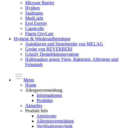
Microair Barrier
Hyphen
Saalmann
MedLight
Erol Energy
Capsicolle
Flaem OxyLast
Hygiene & Wiederaufbereitung
Autoklaven und Siegelgeräte von MELAG
Geräte von REVERBERI
Grizzly Desinfektionssysteme
Halbmasken gegen Viren, Bakterien, Allergene und
Feinstaub
Menu
Home
Allergenvermeidung
Informationen
Produkte
Aktuelles
Produkt Info
Atemwege
Allergenvermeidung
Sterilisationstechnik