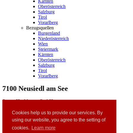
Kärnten
Oberösterreich
Salzburg
Tirol
Vorarlberg
Bezugsquellen
Burgenland
Niederösterreich
Wien
Steiermark
Kärnten
Oberösterreich
Salzburg
Tirol
Vorarlberg
7100 Neusiedl am See
Sanag Healthcare GmbH
Hauptplatz 47
7100 Neusiedl / See
Cookies help us to provide our services. By
Tel.: 050844 430
using our website, you agree to the setting of
Homepage:
www.sanag.at
cookies.
Learn more
Links