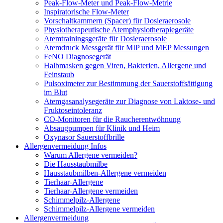
Peak-Flow-Meter und Peak-Flow-Metrie
Inspiratorische Flow-Meter
Vorschaltkammern (Spacer) für Dosieraerosole
Physiotherapeutische Atemphysiotherapiegeräte
Atemtrainingsgeräte für Dosieraerosole
Atemdruck Messgerät für MIP und MEP Messungen
FeNO Diagnosegerät
Halbmasken gegen Viren, Bakterien, Allergene und
Feinstaub
Pulsoximeter zur Bestimmung der Sauerstoffsättigung
im Blut
Atemgasanalysegeräte zur Diagnose von Laktose- und
Fruktoseintoleranz
CO-Monitoren für die Raucherentwöhnung
Absaugpumpen für Klinik und Heim
Oxynasor Sauerstoffbrille
Allergenvermeidung Infos
Warum Allergene vermeiden?
Die Hausstaubmilbe
Hausstaubmilben-Allergene vermeiden
Tierhaar-Allergene
Tierhaar-Allergene vermeiden
Schimmelpilz-Allergene
Schimmelpilz-Allergene vermeiden
Allergenvermeidung