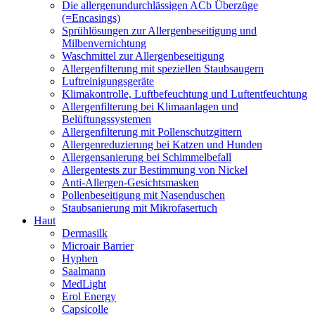
Die allergenundurchlässigen ACb Überzüge
(=Encasings)
Sprühlösungen zur Allergenbeseitigung und
Milbenvernichtung
Waschmittel zur Allergenbeseitigung
Allergenfilterung mit speziellen Staubsaugern
Luftreinigungsgeräte
Klimakontrolle, Luftbefeuchtung und Luftentfeuchtung
Allergenfilterung bei Klimaanlagen und
Belüftungssystemen
Allergenfilterung mit Pollenschutzgittern
Allergenreduzierung bei Katzen und Hunden
Allergensanierung bei Schimmelbefall
Allergentests zur Bestimmung von Nickel
Anti-Allergen-Gesichtsmasken
Pollenbeseitigung mit Nasenduschen
Staubsanierung mit Mikrofasertuch
Haut
Dermasilk
Microair Barrier
Hyphen
Saalmann
MedLight
Erol Energy
Capsicolle