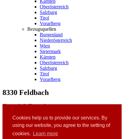
Kärnten
Oberösterreich
Salzburg
Tirol
Vorarlberg
Bezugsquellen
Burgenland
Niederösterreich
Wien
Steiermark
Kärnten
Oberösterreich
Salzburg
Tirol
Vorarlberg
8330 Feldbach
Skergeth & Skergeth
Ungarstraße 13
8330 Feldbach
Cookies help us to provide our services. By
Tel.: 03152 / 22 70
using our website, you agree to the setting of
Homepage:
www.skergeth.at
cookies.
Learn more
Links