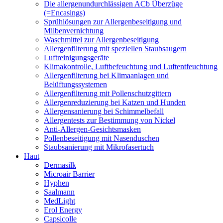
Die allergenundurchlässigen ACb Überzüge
(=Encasings)
Sprühlösungen zur Allergenbeseitigung und
Milbenvernichtung
Waschmittel zur Allergenbeseitigung
Allergenfilterung mit speziellen Staubsaugern
Luftreinigungsgeräte
Klimakontrolle, Luftbefeuchtung und Luftentfeuchtung
Allergenfilterung bei Klimaanlagen und
Belüftungssystemen
Allergenfilterung mit Pollenschutzgittern
Allergenreduzierung bei Katzen und Hunden
Allergensanierung bei Schimmelbefall
Allergentests zur Bestimmung von Nickel
Anti-Allergen-Gesichtsmasken
Pollenbeseitigung mit Nasenduschen
Staubsanierung mit Mikrofasertuch
Haut
Dermasilk
Microair Barrier
Hyphen
Saalmann
MedLight
Erol Energy
Capsicolle