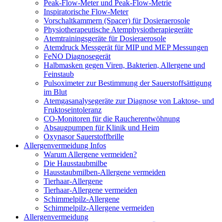
Peak-Flow-Meter und Peak-Flow-Metrie
Inspiratorische Flow-Meter
Vorschaltkammern (Spacer) für Dosieraerosole
Physiotherapeutische Atemphysiotherapiegeräte
Atemtrainingsgeräte für Dosieraerosole
Atemdruck Messgerät für MIP und MEP Messungen
FeNO Diagnosegerät
Halbmasken gegen Viren, Bakterien, Allergene und
Feinstaub
Pulsoximeter zur Bestimmung der Sauerstoffsättigung
im Blut
Atemgasanalysegeräte zur Diagnose von Laktose- und
Fruktoseintoleranz
CO-Monitoren für die Raucherentwöhnung
Absaugpumpen für Klinik und Heim
Oxynasor Sauerstoffbrille
Allergenvermeidung Infos
Warum Allergene vermeiden?
Die Hausstaubmilbe
Hausstaubmilben-Allergene vermeiden
Tierhaar-Allergene
Tierhaar-Allergene vermeiden
Schimmelpilz-Allergene
Schimmelpilz-Allergene vermeiden
Allergenvermeidung