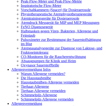
Peak-Flow-Meter und Peak-Flow-Metrie
Inspiratorische Flow-Meter
Vorschaltkammern (Spacer) für Dosieraerosole
Physiotherapeutische Atemphysiotherapiegeräte
Atemtrainingsgeräte für Dosieraerosole
Atemdruck Messgerät für MIP und MEP Messungen
FeNO Diagnosegerät
Halbmasken gegen Viren, Bakterien, Allergene und
Feinstaub
Pulsoximeter zur Bestimmung der Sauerstoffsättigung
im Blut
Atemgasanalysegeräte zur Diagnose von Laktose- und
Fruktoseintoleranz
CO-Monitoren für die Raucherentwöhnung
Absaugpumpen für Klinik und Heim
Oxynasor Sauerstoffbrille
Allergenvermeidung Infos
Warum Allergene vermeiden?
Die Hausstaubmilbe
Hausstaubmilben-Allergene vermeiden
Tierhaar-Allergene
Tierhaar-Allergene vermeiden
Schimmelpilz-Allergene
Schimmelpilz-Allergene vermeiden
Allergenvermeidung