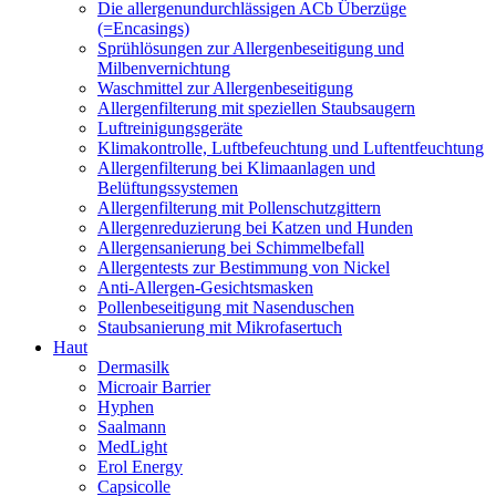
Die allergenundurchlässigen ACb Überzüge
(=Encasings)
Sprühlösungen zur Allergenbeseitigung und
Milbenvernichtung
Waschmittel zur Allergenbeseitigung
Allergenfilterung mit speziellen Staubsaugern
Luftreinigungsgeräte
Klimakontrolle, Luftbefeuchtung und Luftentfeuchtung
Allergenfilterung bei Klimaanlagen und
Belüftungssystemen
Allergenfilterung mit Pollenschutzgittern
Allergenreduzierung bei Katzen und Hunden
Allergensanierung bei Schimmelbefall
Allergentests zur Bestimmung von Nickel
Anti-Allergen-Gesichtsmasken
Pollenbeseitigung mit Nasenduschen
Staubsanierung mit Mikrofasertuch
Haut
Dermasilk
Microair Barrier
Hyphen
Saalmann
MedLight
Erol Energy
Capsicolle