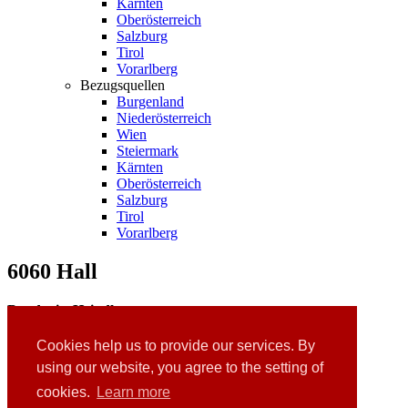
Kärnten
Oberösterreich
Salzburg
Tirol
Vorarlberg
Bezugsquellen
Burgenland
Niederösterreich
Wien
Steiermark
Kärnten
Oberösterreich
Salzburg
Tirol
Vorarlberg
6060 Hall
Bandagist Heindl
Untere Stadtgasse 4
6060 Hall / Tirol
Cookies help us to provide our services. By
Tel.: 05223 / 42 650
using our website, you agree to the setting of
Homepage:
www.heindl-bandagist.at
cookies.
Learn more
Links