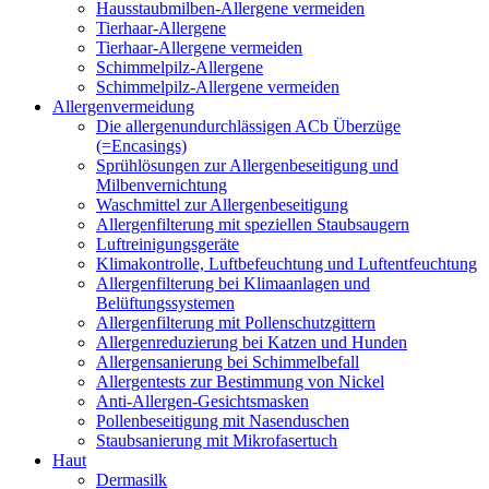
Hausstaubmilben-Allergene vermeiden
Tierhaar-Allergene
Tierhaar-Allergene vermeiden
Schimmelpilz-Allergene
Schimmelpilz-Allergene vermeiden
Allergenvermeidung
Die allergenundurchlässigen ACb Überzüge
(=Encasings)
Sprühlösungen zur Allergenbeseitigung und
Milbenvernichtung
Waschmittel zur Allergenbeseitigung
Allergenfilterung mit speziellen Staubsaugern
Luftreinigungsgeräte
Klimakontrolle, Luftbefeuchtung und Luftentfeuchtung
Allergenfilterung bei Klimaanlagen und
Belüftungssystemen
Allergenfilterung mit Pollenschutzgittern
Allergenreduzierung bei Katzen und Hunden
Allergensanierung bei Schimmelbefall
Allergentests zur Bestimmung von Nickel
Anti-Allergen-Gesichtsmasken
Pollenbeseitigung mit Nasenduschen
Staubsanierung mit Mikrofasertuch
Haut
Dermasilk