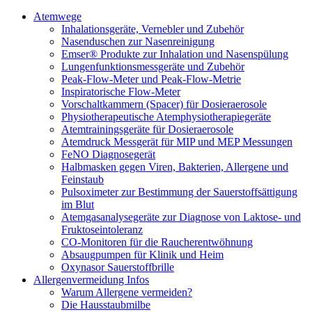
Atemwege
Inhalationsgeräte, Vernebler und Zubehör
Nasenduschen zur Nasenreinigung
Emser® Produkte zur Inhalation und Nasenspülung
Lungenfunktionsmessgeräte und Zubehör
Peak-Flow-Meter und Peak-Flow-Metrie
Inspiratorische Flow-Meter
Vorschaltkammern (Spacer) für Dosieraerosole
Physiotherapeutische Atemphysiotherapiegeräte
Atemtrainingsgeräte für Dosieraerosole
Atemdruck Messgerät für MIP und MEP Messungen
FeNO Diagnosegerät
Halbmasken gegen Viren, Bakterien, Allergene und
Feinstaub
Pulsoximeter zur Bestimmung der Sauerstoffsättigung
im Blut
Atemgasanalysegeräte zur Diagnose von Laktose- und
Fruktoseintoleranz
CO-Monitoren für die Raucherentwöhnung
Absaugpumpen für Klinik und Heim
Oxynasor Sauerstoffbrille
Allergenvermeidung Infos
Warum Allergene vermeiden?
Die Hausstaubmilbe