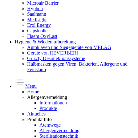
Microair Barrier
Hyphen
Saalmann
MedLight
Erol Energy
Capsicolle
Flaem OxyLast
Hygiene & Wiederaufbereitung
Autoklaven und Siegelgeräte von MELAG
Geräte von REVERBERI
Grizzly Desinfektionssysteme
Halbmasken gegen Viren, Bakterien, Allergene und
Feinstaub
Menu
Home
Allergenvermeidung
Informationen
Produkte
Aktuelles
Produkt Info
Atemwege
Allergenvermeidung
Sterilisationstechnik