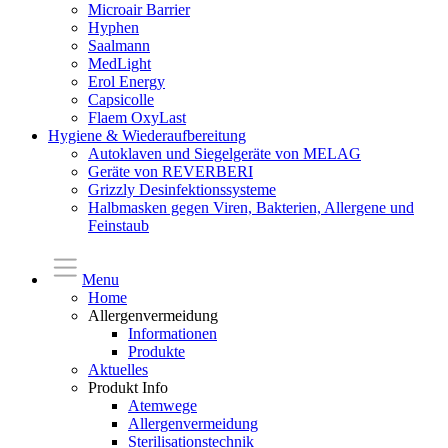
Microair Barrier
Hyphen
Saalmann
MedLight
Erol Energy
Capsicolle
Flaem OxyLast
Hygiene & Wiederaufbereitung
Autoklaven und Siegelgeräte von MELAG
Geräte von REVERBERI
Grizzly Desinfektionssysteme
Halbmasken gegen Viren, Bakterien, Allergene und
Feinstaub
Menu
Home
Allergenvermeidung
Informationen
Produkte
Aktuelles
Produkt Info
Atemwege
Allergenvermeidung
Sterilisationstechnik