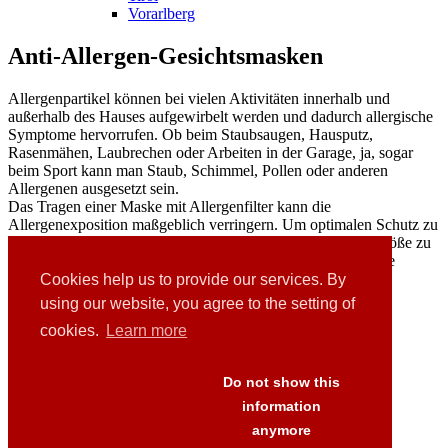
Vorarlberg
Anti-Allergen-Gesichtsmasken
Allergenpartikel können bei vielen Aktivitäten innerhalb und
außerhalb des Hauses aufgewirbelt werden und dadurch allergische
Symptome hervorrufen. Ob beim Staubsaugen, Hausputz,
Rasenmähen, Laubrechen oder Arbeiten in der Garage, ja, sogar
beim Sport kann man Staub, Schimmel, Pollen oder anderen
Allergenen ausgesetzt sein.
Das Tragen einer Maske mit Allergenfilter kann die
Allergenexposition maßgeblich verringern. Um optimalen Schutz zu
gewährleisten, ist bei der Auswahl jedoch auf die richtige Größe zu
achten, denn für einen sicheren Schutz ist es wichtig, dass die
Maske richtig sitzt.
Cookies help us to provide our services. By
using our website, you agree to the setting of
cookies.
Learn more
Links
Downloads
Presse
Do not show this
FAQ's
information
AGB
anymore
Versand