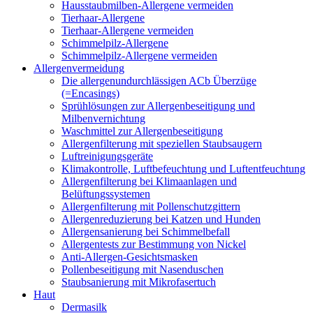
Hausstaubmilben-Allergene vermeiden
Tierhaar-Allergene
Tierhaar-Allergene vermeiden
Schimmelpilz-Allergene
Schimmelpilz-Allergene vermeiden
Allergenvermeidung
Die allergenundurchlässigen ACb Überzüge
(=Encasings)
Sprühlösungen zur Allergenbeseitigung und
Milbenvernichtung
Waschmittel zur Allergenbeseitigung
Allergenfilterung mit speziellen Staubsaugern
Luftreinigungsgeräte
Klimakontrolle, Luftbefeuchtung und Luftentfeuchtung
Allergenfilterung bei Klimaanlagen und
Belüftungssystemen
Allergenfilterung mit Pollenschutzgittern
Allergenreduzierung bei Katzen und Hunden
Allergensanierung bei Schimmelbefall
Allergentests zur Bestimmung von Nickel
Anti-Allergen-Gesichtsmasken
Pollenbeseitigung mit Nasenduschen
Staubsanierung mit Mikrofasertuch
Haut
Dermasilk