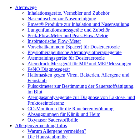
Atemwege
Inhalationsgeräte, Vernebler und Zubehör
Nasenduschen zur Nasenreinigung
Emser® Produkte zur Inhalation und Nasenspülung
Lungenfunktionsmessgeräte und Zubehör
Peak-Flow-Meter und Peak-Flow-Metrie
Inspiratorische Flow-Meter
Vorschaltkammern (Spacer) für Dosieraerosole
Physiotherapeutische Atemphysiotherapiegeräte
Atemtrainingsgeräte für Dosieraerosole
Atemdruck Messgerät für MIP und MEP Messungen
FeNO Diagnosegerät
Halbmasken gegen Viren, Bakterien, Allergene und
Feinstaub
Pulsoximeter zur Bestimmung der Sauerstoffsättigung
im Blut
Atemgasanalysegeräte zur Diagnose von Laktose- und
Fruktoseintoleranz
CO-Monitoren für die Raucherentwöhnung
Absaugpumpen für Klinik und Heim
Oxynasor Sauerstoffbrille
Allergenvermeidung Infos
Warum Allergene vermeiden?
Die Hausstaubmilbe