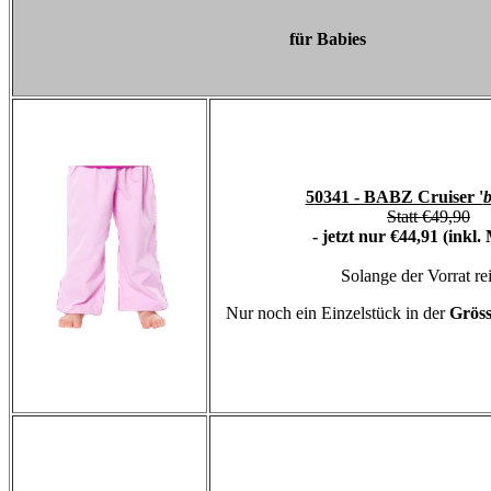
für Babies
5
0341 - BABZ Cruiser '
b
Statt €49,90
- jetzt nur
€44,91 (inkl.
Solange der Vorrat rei
Nur noch ein Einzelstück in der
Gröss