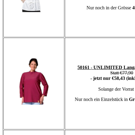
Nur noch in der Grösse
4
50161 - UNLIMITED Langa
Statt €77,90
- jetzt nur €58,43 (in
Solange der Vorrat 
Nur noch ein Einzelstück in
Gr