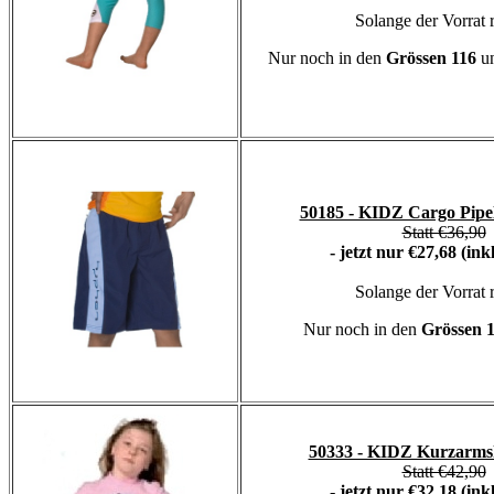
Solange der Vorrat r
Nur noch in den
Grössen 116
u
50185 - KIDZ Cargo Pipel
Statt €36,90
- jetzt nur €27,68 (ink
Solange der Vorrat r
Nur noch in den
Grössen 
50333 - KIDZ Kurzarmsh
Statt €42,90
- jetzt nur €32,18 (ink