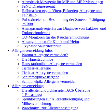
Atemdruck Messgerät für MIP und MEP Messungen
FeNO Diagnosegerät
Halbmasken gegen Viren, Bakterien, Allergene und
Feinstaub
Pulsoximeter zur Bestimmung der Sauerstoffsättigung
im Blut
Atemgasanalysegeräte zur Diagnose von Laktose- und
Fruktoseintoleranz
CO-Monitoren für die Raucherentwöhnung
Absaugpumpen für Klinik und Heim
Oxynasor Sauerstoffbrille
Allergenvermeidung Infos
Warum Allergene vermeiden?
Die Hausstaubmilbe
Hausstaubmilben-Allergene vermeiden
Tierhaar-Allergene
Tierhaar-Allergene vermeiden
Schimmelpilz-Allergene
Schimmelpilz-Allergene vermeiden
Allergenvermeidung
Die allergenundurchlässigen ACb Überzüge
(=Encasings)
Sprühlösungen zur Allergenbeseitigung und
Milbenvernichtung
Waschmittel zur Allergenbeseitigung