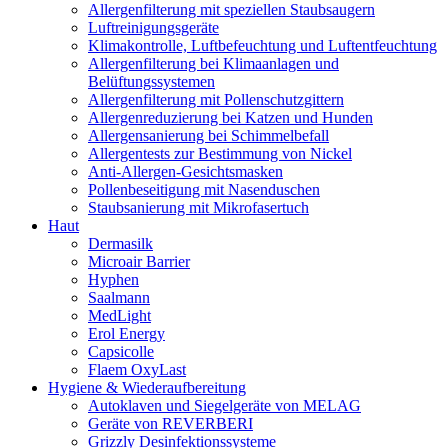
Allergenfilterung mit speziellen Staubsaugern
Luftreinigungsgeräte
Klimakontrolle, Luftbefeuchtung und Luftentfeuchtung
Allergenfilterung bei Klimaanlagen und
Belüftungssystemen
Allergenfilterung mit Pollenschutzgittern
Allergenreduzierung bei Katzen und Hunden
Allergensanierung bei Schimmelbefall
Allergentests zur Bestimmung von Nickel
Anti-Allergen-Gesichtsmasken
Pollenbeseitigung mit Nasenduschen
Staubsanierung mit Mikrofasertuch
Haut
Dermasilk
Microair Barrier
Hyphen
Saalmann
MedLight
Erol Energy
Capsicolle
Flaem OxyLast
Hygiene & Wiederaufbereitung
Autoklaven und Siegelgeräte von MELAG
Geräte von REVERBERI
Grizzly Desinfektionssysteme