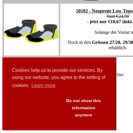
50102 - Neoprene Low Tops 
Statt €24,90
- jetzt nur €18,67 (ink
Solange der Vorrat re
Noch in den
Grössen 27/28, 29/3
erhältlich.
Cookies help us to provide our services. By
Aktionsware ist vom Umtausch/ Rückgabe ausgeschlossen! Hier
using our website, you agree to the setting of
gelangen Sie zum
Shop
!
cookies.
Learn more
Links
Downloads
Presse
Do not show this
FAQ's
information
AGB
anymore
Versand
Datenschutz
Impressum