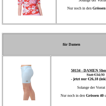
Solange der Vorrat
Nur noch in den
Grössen
für Damen
50134 - DAMEN Short
Statt €34,90
- jetzt nur
€26,18 (ink
Solange der Vorrat 
Nur noch in den
Grössen 40