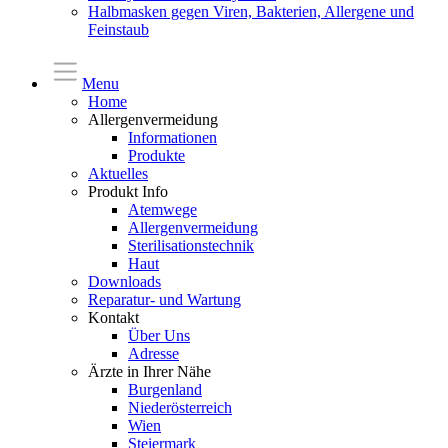
Halbmasken gegen Viren, Bakterien, Allergene und
Feinstaub
Menu
Home
Allergenvermeidung
Informationen
Produkte
Aktuelles
Produkt Info
Atemwege
Allergenvermeidung
Sterilisationstechnik
Haut
Downloads
Reparatur- und Wartung
Kontakt
Über Uns
Adresse
Ärzte in Ihrer Nähe
Burgenland
Niederösterreich
Wien
Steiermark