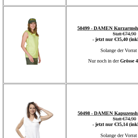
50499 - DAMEN Kurzarmshir
Statt €74,90
- jetzt nur €35,40 (in
Solange der Vorrat 
Nur noch in der
Grösse
4
50498 - DAMEN Kapuzenshir
Statt €74,90
- jetzt nur €35,14 (in
Solange der Vorrat 