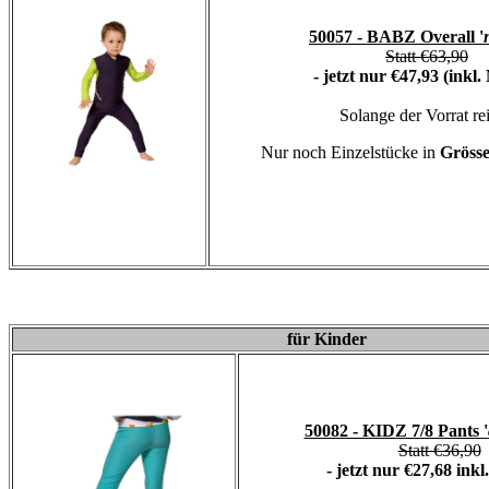
50057 - BABZ Overall '
Statt €63,90
- jetzt nur €47,93 (inkl
Solange der Vorrat rei
Nur noch Einzelstücke in
Grösse
für Kinder
50082 - KIDZ 7/8 Pants '
Statt €36,90
- jetzt nur €27,68 inkl