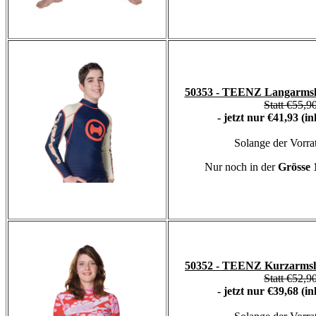
50353 - TEENZ Langarmshi
Statt €55,9
- jetzt nur €41,93 (i
Solange der Vorrat
Nur noch in der
Grösse
50352 - TEENZ Kurzarmsh
Statt €52,9
- jetzt nur €39,68 (i