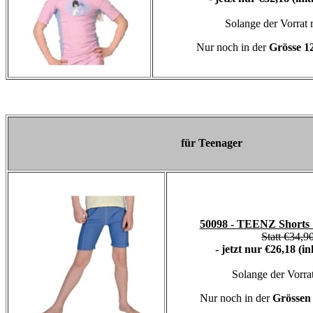
Solange der Vorrat r
Nur noch in der
Grösse 1
für Teenager
50098 - TEENZ Shorts 
Statt €34,9
- jetzt nur €26,18 (i
Solange der Vorrat
Nur noch in der
Grössen