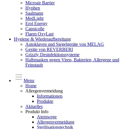
Microair Barrier
Hyphen
Saalmann
MedLight
Erol Energy
Capsicolle
Flaem OxyLast
Hygiene & Wiederaufbereitung
Autoklaven und Siegelgeräte von MELAG
Geräte von REVERBERI
Grizzly Desinfektionssysteme
Halbmasken gegen Viren, Bakterien, Allergene und
Feinstaub
Menu
Home
Allergenvermeidung
Informationen
Produkte
Aktuelles
Produkt Info
Atemwege
Allergenvermeidung
Sterilisationstechnik