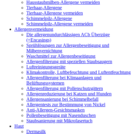
Hausstaubmilben-Allergene vermeiden
Tierhaar-Allergene
Tierhaar-Allergene vermeiden
Schimmelpilz-Allergene
Schimmelpilz-Allergene vermeiden
Allergenvermeidung
Die allergenundurchlässigen ACb Überzüge
(=Encasings)
Sprühlösungen zur Allergenbeseitigung und
Milbenvernichtung
Waschmittel zur Allergenbeseitigung
Allergenfilterung mit speziellen Staubsaugern
Luftreinigungsgeräte
Klimakontrolle, Luftbefeuchtung und Luftentfeuchtung
Allergenfilterung bei Klimaanlagen und
Belüftungssystemen
Allergenfilterung mit Pollenschutzgittern
Allergenreduzierung bei Katzen und Hunden
Allergensanierung bei Schimmelbefall
Allergentests zur Bestimmung von Nickel
Anti-Allergen-Gesichtsmasken
Pollenbeseitigung mit Nasenduschen
Staubsanierung mit Mikrofasertuch
Haut
Dermasilk