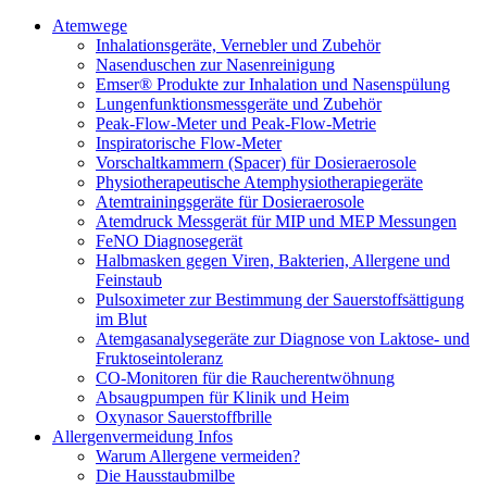
Atemwege
Inhalationsgeräte, Vernebler und Zubehör
Nasenduschen zur Nasenreinigung
Emser® Produkte zur Inhalation und Nasenspülung
Lungenfunktionsmessgeräte und Zubehör
Peak-Flow-Meter und Peak-Flow-Metrie
Inspiratorische Flow-Meter
Vorschaltkammern (Spacer) für Dosieraerosole
Physiotherapeutische Atemphysiotherapiegeräte
Atemtrainingsgeräte für Dosieraerosole
Atemdruck Messgerät für MIP und MEP Messungen
FeNO Diagnosegerät
Halbmasken gegen Viren, Bakterien, Allergene und
Feinstaub
Pulsoximeter zur Bestimmung der Sauerstoffsättigung
im Blut
Atemgasanalysegeräte zur Diagnose von Laktose- und
Fruktoseintoleranz
CO-Monitoren für die Raucherentwöhnung
Absaugpumpen für Klinik und Heim
Oxynasor Sauerstoffbrille
Allergenvermeidung Infos
Warum Allergene vermeiden?
Die Hausstaubmilbe