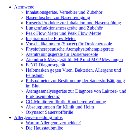
Atemwege
Inhalationsgeräte, Vernebler und Zubehör
Nasenduschen zur Nasenreinigung
Emser® Produkte zur Inhalation und Nasenspülung
Lungenfunktionsmessgeräte und Zubehör
Peak-Flow-Meter und Peak-Flow-Metrie
Inspiratorische Flow-Meter
Vorschaltkammern (Spacer) für Dosieraerosole
Physiotherapeutische Atemphysiotherapiegeräte
Atemtrainingsgeräte für Dosieraerosole
Atemdruck Messgerät für MIP und MEP Messungen
FeNO Diagnosegerät
Halbmasken gegen Viren, Bakterien, Allergene und
Feinstaub
Pulsoximeter zur Bestimmung der Sauerstoffsättigung
im Blut
Atemgasanalysegeräte zur Diagnose von Laktose- und
Fruktoseintoleranz
CO-Monitoren für die Raucherentwöhnung
Absaugpumpen für Klinik und Heim
Oxynasor Sauerstoffbrille
Allergenvermeidung Infos
Warum Allergene vermeiden?
Die Hausstaubmilbe