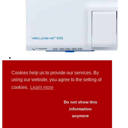
Melag Vacuclave Kleinautoklaven
Cookies help us to provide our services. By
using our website, you agree to the setting of
cookies.
Learn more
Links
Downloads
Presse
Do not show this
FAQ's
information
AGB
anymore
Versand
Datenschutz
Impressum