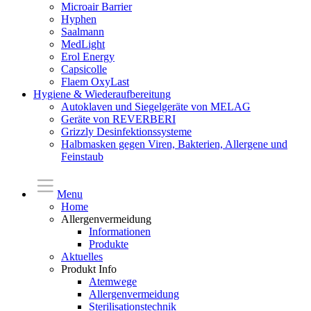
Microair Barrier
Hyphen
Saalmann
MedLight
Erol Energy
Capsicolle
Flaem OxyLast
Hygiene & Wiederaufbereitung
Autoklaven und Siegelgeräte von MELAG
Geräte von REVERBERI
Grizzly Desinfektionssysteme
Halbmasken gegen Viren, Bakterien, Allergene und
Feinstaub
Menu
Home
Allergenvermeidung
Informationen
Produkte
Aktuelles
Produkt Info
Atemwege
Allergenvermeidung
Sterilisationstechnik