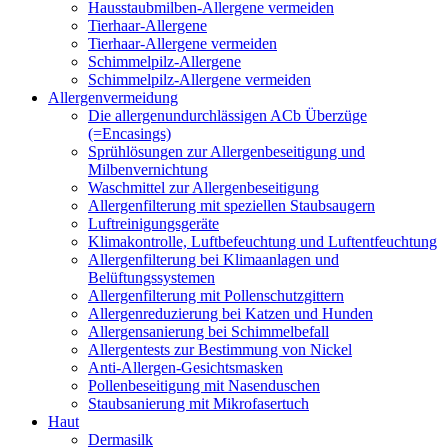
Hausstaubmilben-Allergene vermeiden
Tierhaar-Allergene
Tierhaar-Allergene vermeiden
Schimmelpilz-Allergene
Schimmelpilz-Allergene vermeiden
Allergenvermeidung
Die allergenundurchlässigen ACb Überzüge
(=Encasings)
Sprühlösungen zur Allergenbeseitigung und
Milbenvernichtung
Waschmittel zur Allergenbeseitigung
Allergenfilterung mit speziellen Staubsaugern
Luftreinigungsgeräte
Klimakontrolle, Luftbefeuchtung und Luftentfeuchtung
Allergenfilterung bei Klimaanlagen und
Belüftungssystemen
Allergenfilterung mit Pollenschutzgittern
Allergenreduzierung bei Katzen und Hunden
Allergensanierung bei Schimmelbefall
Allergentests zur Bestimmung von Nickel
Anti-Allergen-Gesichtsmasken
Pollenbeseitigung mit Nasenduschen
Staubsanierung mit Mikrofasertuch
Haut
Dermasilk