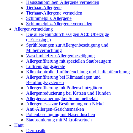
Hausstaubmilben-Allergene vermeiden
Tierhaar-Allergene
Tierhaar-Allergene vermeiden
Schimmelpilz-Allergene
Schimmelpilz-Allergene vermeiden
Allergenvermeidung
Die allergenundurchlässigen ACb Überzüge
(=Encasings)
Sprühlösungen zur Allergenbeseitigung und
Milbenvernichtung
Waschmittel zur Allergenbeseitigung
Allergenfilterung mit speziellen Staubsaugern
Luftreinigungsgeräte
Klimakontrolle, Luftbefeuchtung und Luftentfeuchtung
Allergenfilterung bei Klimaanlagen und
Belüftungssystemen
Allergenfilterung mit Pollenschutzgittern
Allergenreduzierung bei Katzen und Hunden
Allergensanierung bei Schimmelbefall
Allergentests zur Bestimmung von Nickel
Anti-Allergen-Gesichtsmasken
Pollenbeseitigung mit Nasenduschen
Staubsanierung mit Mikrofasertuch
Haut
Dermasilk