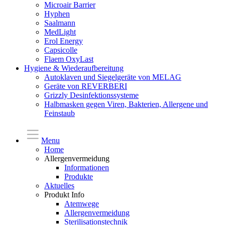
Microair Barrier
Hyphen
Saalmann
MedLight
Erol Energy
Capsicolle
Flaem OxyLast
Hygiene & Wiederaufbereitung
Autoklaven und Siegelgeräte von MELAG
Geräte von REVERBERI
Grizzly Desinfektionssysteme
Halbmasken gegen Viren, Bakterien, Allergene und
Feinstaub
Menu
Home
Allergenvermeidung
Informationen
Produkte
Aktuelles
Produkt Info
Atemwege
Allergenvermeidung
Sterilisationstechnik