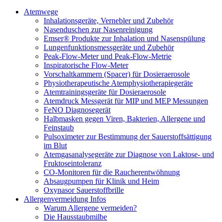
Atemwege
Inhalationsgeräte, Vernebler und Zubehör
Nasenduschen zur Nasenreinigung
Emser® Produkte zur Inhalation und Nasenspülung
Lungenfunktionsmessgeräte und Zubehör
Peak-Flow-Meter und Peak-Flow-Metrie
Inspiratorische Flow-Meter
Vorschaltkammern (Spacer) für Dosieraerosole
Physiotherapeutische Atemphysiotherapiegeräte
Atemtrainingsgeräte für Dosieraerosole
Atemdruck Messgerät für MIP und MEP Messungen
FeNO Diagnosegerät
Halbmasken gegen Viren, Bakterien, Allergene und
Feinstaub
Pulsoximeter zur Bestimmung der Sauerstoffsättigung
im Blut
Atemgasanalysegeräte zur Diagnose von Laktose- und
Fruktoseintoleranz
CO-Monitoren für die Raucherentwöhnung
Absaugpumpen für Klinik und Heim
Oxynasor Sauerstoffbrille
Allergenvermeidung Infos
Warum Allergene vermeiden?
Die Hausstaubmilbe